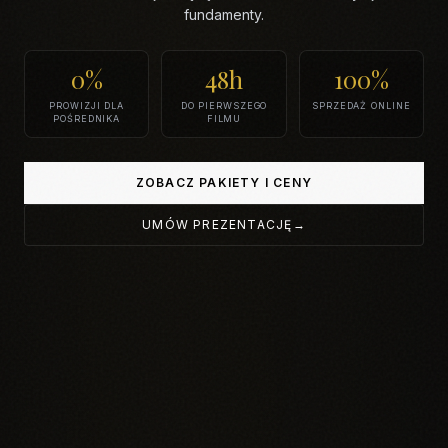
fundamenty.
0%
48h
100%
PROWIZJI DLA
DO PIERWSZEGO
SPRZEDAŻ ONLINE
POŚREDNIKA
FILMU
ZOBACZ PAKIETY I CENY
UMÓW PREZENTACJĘ
→