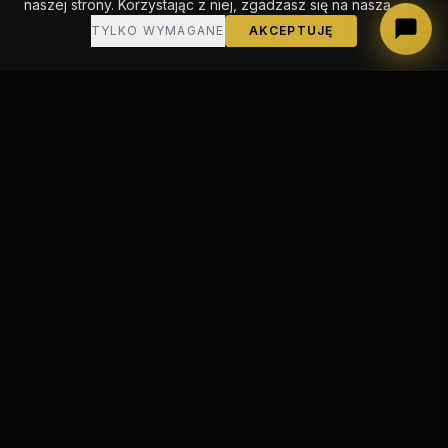
naszej strony. Korzystając z niej, zgadzasz się na naszą
TYLKO WYMAGANE
AKCEPTUJĘ
PROBLEM
Ile Kosztuje Cię Dzisiaj
Sprzedaż Mieszkań?
15 000+ PLN
miesięcznie za biuro i ludzi